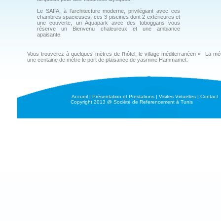
Le SAFA, à l’architecture moderne, privilégiant avec ces
chambres spacieuses, ces 3 piscines dont 2 extérieures et
une couverte, un Aquapark avec des toboggans vous
réserve un Bienvenu chaleureux et une ambiance
apaisante.
Vous trouverez à quelques mètres de l’hôtel, le village méditerranéen « La mé
une centaine de mètre le port de plaisance de yasmine Hammamet.
Accueil
|
Présentation et Prestations
|
Visites Virtuelles
|
Contact
Copyright 2013 @ Société de Referencement à Tunis